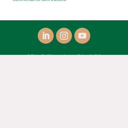
CGV
-
Politique de confidentialité
Tous droits réservés Ma PME Com
munique –
2026 -
Mentions légales
SARL Ma PME Communique – 82130 L’Honor de
Cos – SARL au capital de 2000 € – RCS Montauban
880 827 340
Céline PINTO - Consultante en stratégie marketing
à Montauban (Tarn et Garonne), Toulouse et dans
toute la France.